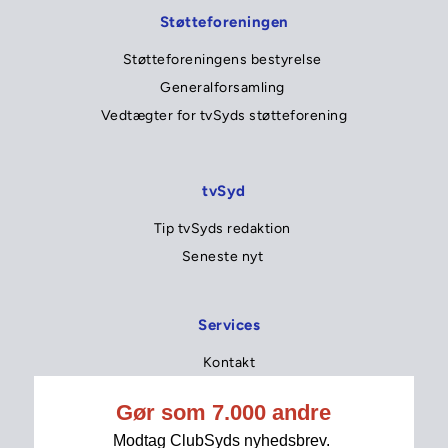
Støtteforeningen
Støtteforeningens bestyrelse 
Generalforsamling 
Vedtægter for tvSyds støtteforening
tvSyd
Tip tvSyds redaktion 
Seneste nyt 
Services
Kontakt
Betingelser for nyhedsbrev
Fakta om medlemskabet
Forny dit medlemskab 