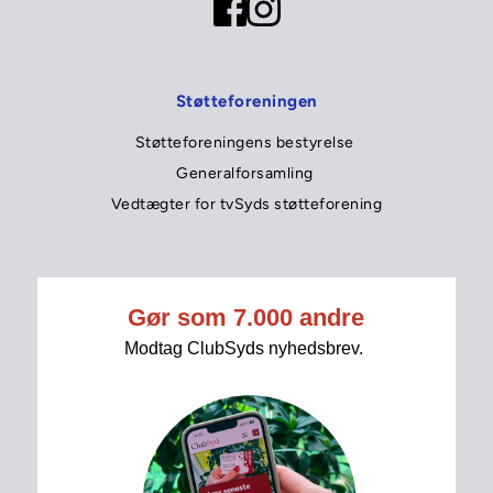
Støtteforeningen
Støtteforeningens bestyrelse 
Generalforsamling 
Vedtægter for tvSyds støtteforening
tvSyd
Tip tvSyds redaktion 
Seneste nyt 
Services
Kontakt