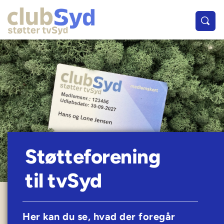
Støtteforening 
til tvSyd
Her kan du se, hvad der foregår 