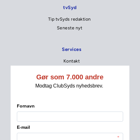
tvSyd
Tip tvSyds redaktion 
Seneste nyt 
Services
Kontakt
Betingelser for nyhedsbrev
Fakta om medlemskabet
Forny dit medlemskab 
Konkurrencebetingelser
Købsbetingelser
Læs seneste nyhedsbreve
Privatlivspolitik 
Ret dine kontaktoplysninger
Tilmeld betalingsservice