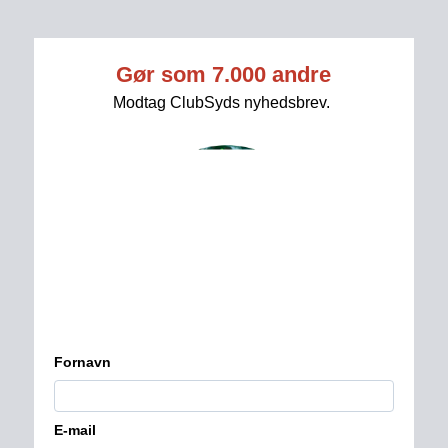
tvSyd
Tip tvSyds redaktion 
Seneste nyt 
Services
Kontakt
Betingelser for nyhedsbrev
Fakta om medlemskabet
Forny dit medlemskab 
Konkurrencebetingelser
Købsbetingelser
Læs seneste nyhedsbreve
Privatlivspolitik 
Ret dine kontaktoplysninger