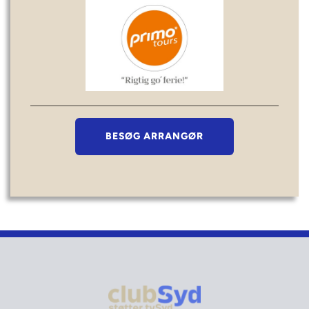
BESØG ARRANGØR