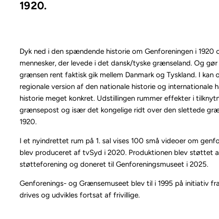
1920.
Dyk ned i den spændende historie om Genforeningen i 1920 o
mennesker, der levede i det dansk/tyske grænseland. Og gør 
grænsen rent faktisk gik mellem Danmark og Tyskland. I kan o
regionale version af den nationale historie og internationale
historie meget konkret. Udstillingen rummer effekter i tilknytn
grænsepost og især det kongelige ridt over den slettede g
1920.
I et nyindrettet rum på 1. sal vises 100 små videoer om genf
blev produceret af tvSyd i 2020. Produktionen blev støttet 
støtteforening og doneret til Genforeningsmuseet i 2025.
Genforenings- og Grænsemuseet blev til i 1995 på initiativ fr
drives og udvikles fortsat af frivillige.