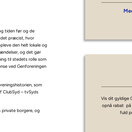
 Me
g tiden før og de
det præcist, hvor
pleve den helt lokale og
 hændelser, og det gør
ing til stedets rolle som
rænse ved Genforeningen
oreningshistorien, som
af ClubSyd – tvSyds
Vis dit gyldige 
opnå rabat  på 
a private borgere, og
fuld p