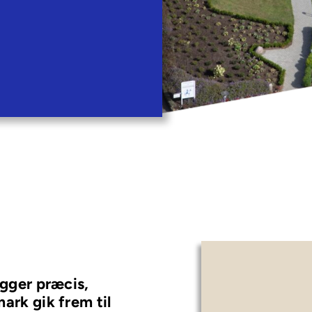
gger præcis,
rk gik frem til