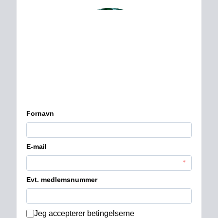
Services
Kontakt
Betingelser for nyhedsbrev
Fakta om medlemskabet
Forny dit medlemskab 
Konkurrencebetingelser
Købsbetingelser
Læs seneste nyhedsbreve
Privatlivspolitik 
Ret dine kontaktoplysninger
Tilmeld betalingsservice
Udmelding