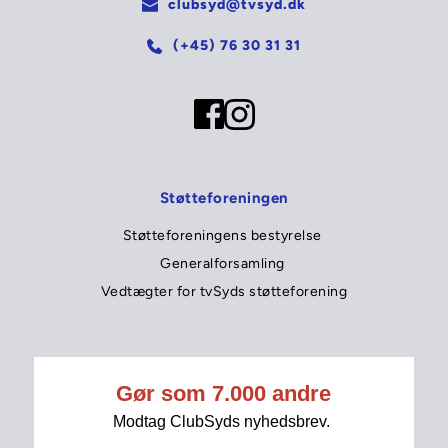
clubsyd@tvsyd.dk
(+45) 76 30 31 31
Støtteforeningen
Støtteforeningens bestyrelse 
Generalforsamling 
Vedtægter for tvSyds støtteforening
tvSyd
Tip tvSyds redaktion 
Seneste nyt 