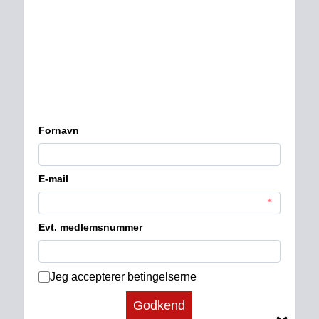
Services
Kontakt
Betingelser for nyhedsbrev
Fakta om medlemskabet
Forny dit medlemskab 
Konkurrencebetingelser
Købsbetingelser
Læs seneste nyhedsbreve
Privatlivspolitik 
Ret dine kontaktoplysninger
Tilmeld betalingsservice
Udmelding