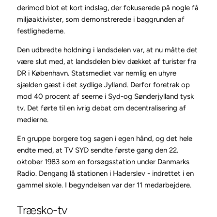
derimod blot et kort indslag, der fokuserede på nogle få
miljøaktivister, som demonstrerede i baggrunden af
festlighederne.
Den udbredte holdning i landsdelen var, at nu måtte det
være slut med, at landsdelen blev dækket af turister fra
DR i København. Statsmediet var nemlig en uhyre
sjælden gæst i det sydlige Jylland. Derfor foretrak op
mod 40 procent af seerne i Syd-og Sønderjylland tysk
tv. Det førte til en ivrig debat om decentralisering af
medierne.
En gruppe borgere tog sagen i egen hånd, og det hele
endte med, at TV SYD sendte første gang den 22.
oktober 1983 som en forsøgsstation under Danmarks
Radio. Dengang lå stationen i Haderslev - indrettet i en
gammel skole. I begyndelsen var der 11 medarbejdere.
Træsko-tv