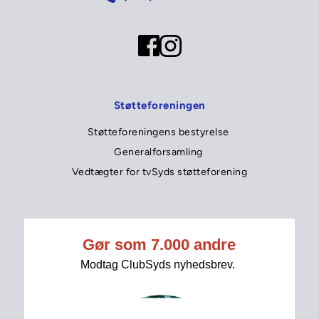
Støtteforeningen
Støtteforeningens bestyrelse 
Generalforsamling 
Vedtægter for tvSyds støtteforening
tvSyd
Tip tvSyds redaktion 
Seneste nyt 