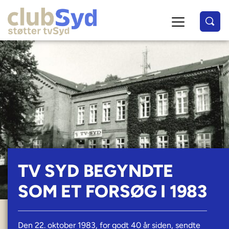
TV SYD BEGYNDTE
SOM ET FORSØG I 1983
Den 22. oktober 1983, for godt 40 år siden, sendte 