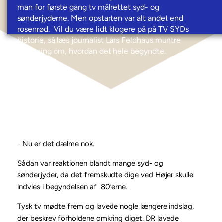
man for første gang tv målrettet syd- og 
sønderjyderne. Men opstarten var alt andet end 
rosenrød.  Vil du være lidt klogere på på TV SYDs 
historie, så læs journalist Lars Feldhaus muntre 
beretning om, hvordan det hele begyndte.
- Nu er det dælme nok.
Sådan var reaktionen blandt mange syd- og
sønderjyder, da det fremskudte dige ved Højer skulle
indvies i begyndelsen af 80’erne.
Tysk tv mødte frem og lavede nogle længere indslag,
der beskrev forholdene omkring diget. DR lavede